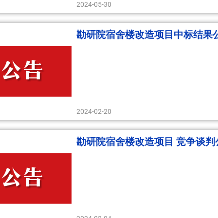
2024-05-30
勘研院宿舍楼改造项目中标结果
2024-02-20
勘研院宿舍楼改造项目 竞争谈判