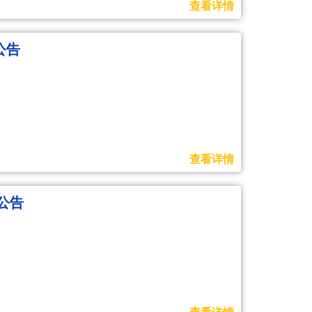
查看详情
公告
查看详情
公告