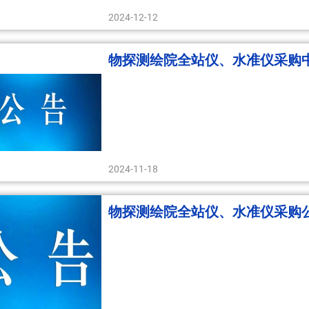
2024-12-12
物探测绘院全站仪、水准仪采购
2024-11-18
物探测绘院全站仪、水准仪采购