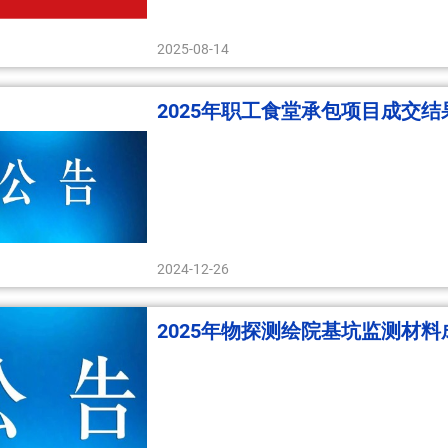
2025-08-14
2025年职工食堂承包项目成交结
2024-12-26
2025年物探测绘院基坑监测材