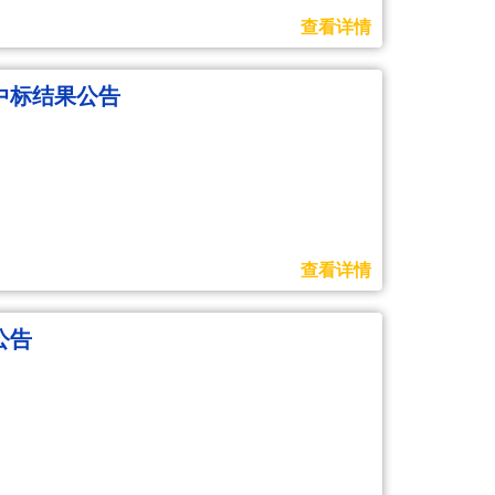
查看详情
中标结果公告
查看详情
公告