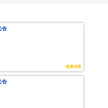
公告
查看详情
公告