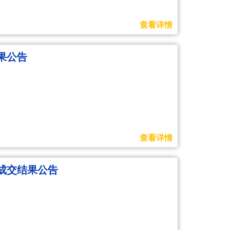
查看详情
果公告
查看详情
料成交结果公告